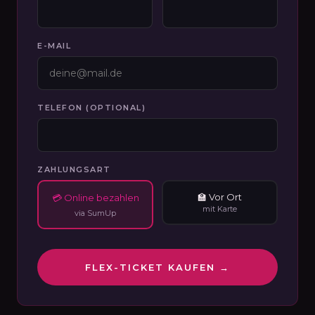
E-MAIL
TELEFON (OPTIONAL)
ZAHLUNGSART
🏫 Vor Ort
💳 Online bezahlen
mit Karte
via SumUp
FLEX-TICKET KAUFEN →