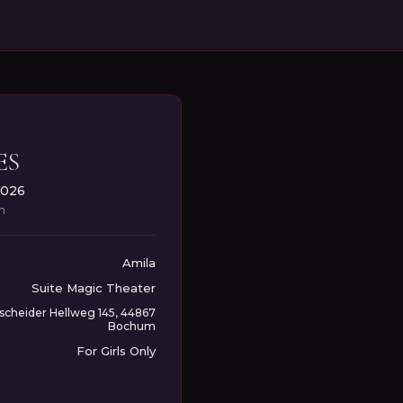
ES
2026
in
Amila
Suite Magic Theater
cheider Hellweg 145, 44867
Bochum
For Girls Only