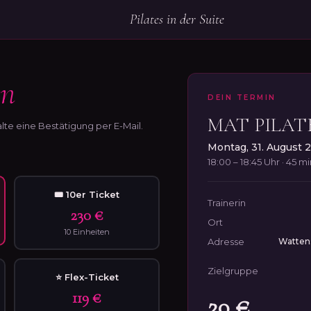
Pilates in der Suite
rn
DEIN TERMIN
MAT PILAT
lte eine Bestätigung per E-Mail.
Montag, 31. August 
18:00 – 18:45 Uhr · 45 m
🎟 10er Ticket
Trainerin
230 €
Ort
10 Einheiten
Adresse
Wattens
Zielgruppe
⭐ Flex-Ticket
119 €
20 €