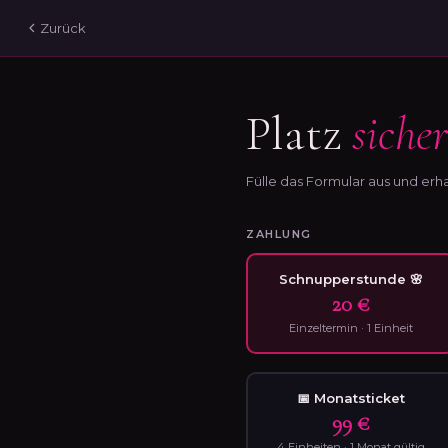
Zurück
Platz
siche
Fülle das Formular aus und erha
ZAHLUNG
Schnupperstunde 🌸
20 €
Einzeltermin · 1 Einheit
📅 Monatsticket
99 €
4 Einheiten · 1 Monat gültig