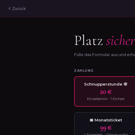
Zurück
Platz
siche
Fülle das Formular aus und erha
ZAHLUNG
Schnupperstunde 🌸
20 €
Einzeltermin · 1 Einheit
📅 Monatsticket
99 €
4 Einheiten · 1 Monat gültig