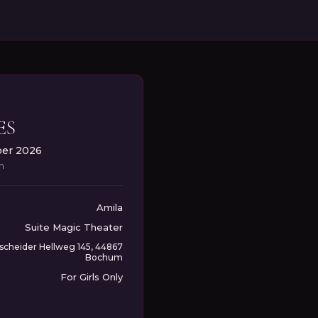
ES
ber 2026
in
Amila
Suite Magic Theater
cheider Hellweg 145, 44867
Bochum
For Girls Only