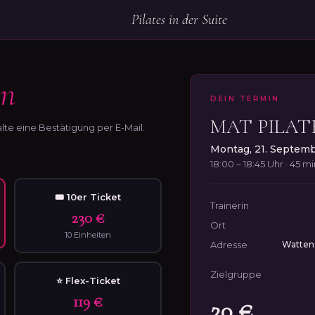
Pilates in der Suite
rn
DEIN TERMIN
MAT PILAT
lte eine Bestätigung per E-Mail.
Montag, 21. Septem
18:00 – 18:45 Uhr · 45 m
🎟 10er Ticket
Trainerin
230 €
Ort
10 Einheiten
Adresse
Wattens
Zielgruppe
⭐ Flex-Ticket
119 €
20 €