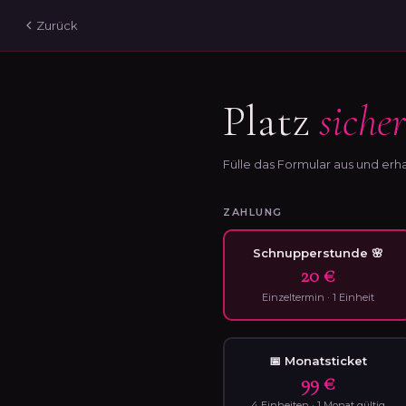
Zurück
Platz
siche
Fülle das Formular aus und erha
ZAHLUNG
Schnupperstunde 🌸
20 €
Einzeltermin · 1 Einheit
📅 Monatsticket
99 €
4 Einheiten · 1 Monat gültig