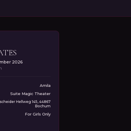
ATES
ember 2026
in
Amila
Suite Magic Theater
cheider Hellweg 145, 44867
Bochum
For Girls Only