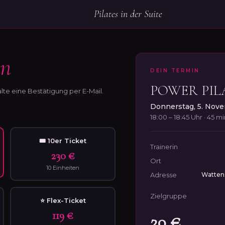
Pilates in der Suite
rn
DEIN TERMIN
POWER PIL
lte eine Bestätigung per E-Mail.
Donnerstag, 5. Nov
18:00 – 18:45 Uhr · 45 m
🎟 10er Ticket
Trainerin
230 €
Ort
10 Einheiten
Adresse
Wattens
Zielgruppe
⭐ Flex-Ticket
119 €
20 €